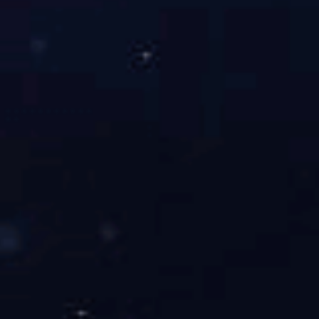
2023足球明星贺岁杯盛大开启球迷齐聚共庆新年足球
盛宴
2026-07-24
2023年现役足球明星实力排名前50名全解析与球迷热
议
2026-07-24