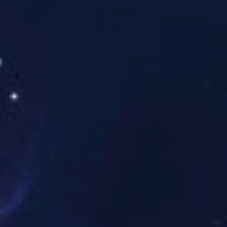
相较之下，法兰克福在最近几轮中的表现起伏不定。
他们虽然依然保持着稳固的防守体系，但进攻端却显
得有些乏力。此外，在面对强敌时，法兰克福往往选
择保守打法，这一策略能否奏效将在与哥伦布机员的
较量中得到验证。
从数据统计来看，两队近期交锋记录相对均衡。这为
本场比赛增添了不少悬念，也使得双方都必须认真研
究对方战术，以寻求突破口。
3、关键球员与潜在影响
对于哥伦布机员来说，中场核心球员无疑是他们最大
的武器。这名球员不仅具备出色的传球能力，还能有
效地组织进攻。在过去几场比赛中，他频频助攻，为
球队建立了强大的攻击线。如果他能保持良好的状
态，将极大增强球队打破僵局的能力。
而法兰克福方面，他们的一名前锋是一位速度极快且