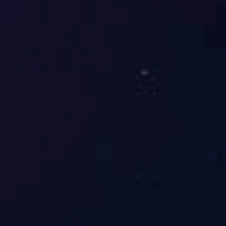
C罗领衔全球足球明星身价排名榜揭晓引发热议
2026-07-27
40岁高龄足球明星依然闪耀赛场挑战年轻球员的极限
与激情
2026-07-25
28号足球明星女主的精彩瞬间与魅力风采全记录
2026-07-25