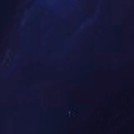
推荐文章
与足球明星亲密接触的那些瞬间与背后的故事分享
2026-08-07
不敢身体接触的足球明星背后的心理故事与职业挑战
2026-08-07