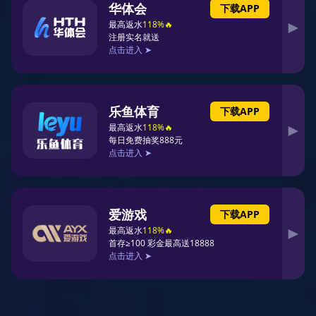
2008年，哥伦布机员更是赢得了他们的首个MLS杯
冠军，这标志着他们在美国足球史上的重要地位。
法兰克福足球俱乐部则拥有更为悠久的历史，成立于
1899年，是德国足球甲级联赛的一支传统劲旅。法
兰克福曾多次获得德国杯冠军，并在1979年夺得欧
洲优胜者杯，展现出不俗实力和竞争力。这些成就使
得法兰克福在国际舞台上也颇具声望。
虽然两支球队来自不同国家，但都在各自联赛中扮演
着重要角色。哥伦布机员以积极进取著称，而法兰克
福则以稳健务实见长，两队风格上的差异让他们在交
锋时总是充满看点。
2、近期表现与战术分析
进入2023赛季后，哥伦布机员展现出了强劲的竞争
力。他们通过高压逼抢和快速反击，使进攻效率显著
提升。同时，主教练不断尝试新的战术布局，以适应
不同对手，为球队注入了新鲜活力。