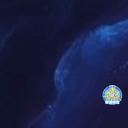
导航
了解
三亿体育
应用实例
新闻发布
公司服务
加入
三亿体育网页版