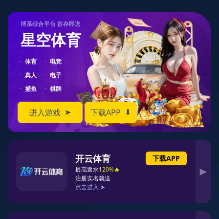
应用实例
首页
/
应用实例