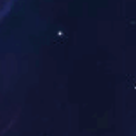
参加全国赛事及国际大赛，并争取佳绩。所有成员都
朝着这个方向努力，使得每一项训练都有其意义所
在。
此外，这种共同愿景也是激励队员拼搏奋斗的重要动
力源泉。当面临挑战时，他们会想起这份共同追求，
从
三亿体育平台
而更加坚定信心，共同克服困难。在
过去几年的多次重大比赛中，这种团结精神帮助他们
逆转局势，实现突破。