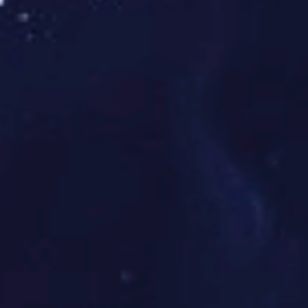
以及承受挫折能力，使得他们在真正比赛时能够从容
应对各种突发状况。
最后，通过建立积极向上的文化氛围，鼓励运动员分
享各自面对压力时的方法与经验，加强彼此之间的支
持网络。这种集体智慧使得全体成员能够携手共渡难
关，共同迎接挑战，从而提升整体竞争力。
总结：
综上所述，广州羽毛球队之所以能够在激烈竞争中脱
颖而出，与其卓越的团队协作密不可分。从有效沟通
到明确角色，再到共同目标及心理素质培养，各个环
节环环相扣，共同形成了一套完整且高效的运作体
系。这些因素不仅使得队伍凝聚力得到升华，更促成
了他们在赛场上频频创造佳绩，为未来的发展奠定坚
实基础。
未来，希望更多体育团队借鉴广州羽毛球队成功经