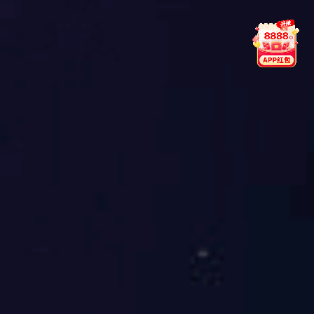
C罗领衔全球足球明星身价排名榜揭晓引发热议
2026-07-27
40岁高龄足球明星依然闪耀赛场挑战年轻球员的极限
与激情
2026-07-25
28号足球明星女主的精彩瞬间与魅力风采全记录
2026-07-25