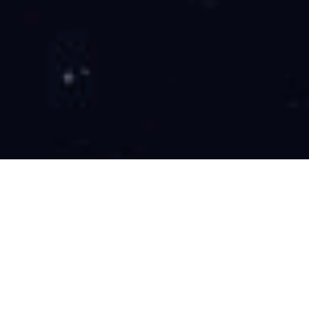
三亿体育APP下载📱、平台首页及登录服务,通过智能推荐
系统为用户推送个性化赛事内容,提升整体使用体验与观赛
效率.
导航
了解
三亿体育
应用实例
新闻发布
公司服务
加入
三亿体育网页版
热门文章