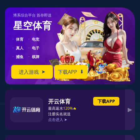
应用实例
首页
/
应用实例